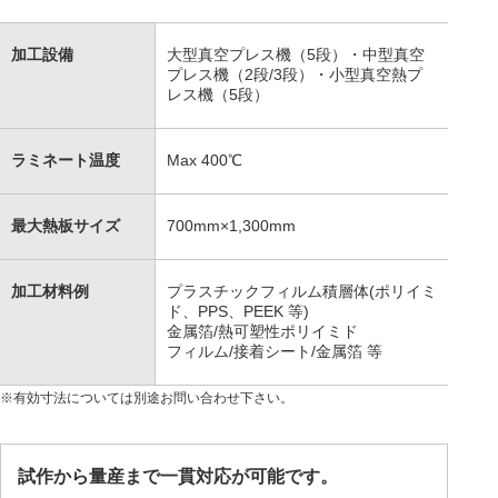
加工設備
大型真空プレス機（5段）・中型真空
プレス機（2段/3段）・小型真空熱プ
レス機（5段）
ラミネート温度
Max 400℃
最大熱板サイズ
700mm×1,300mm
加工材料例
プラスチックフィルム積層体(ポリイミ
ド、PPS、PEEK 等)
金属箔/熱可塑性ポリイミド
フィルム/接着シート/金属箔 等
※有効寸法については別途お問い合わせ下さい。
試作から量産まで一貫対応が可能です。